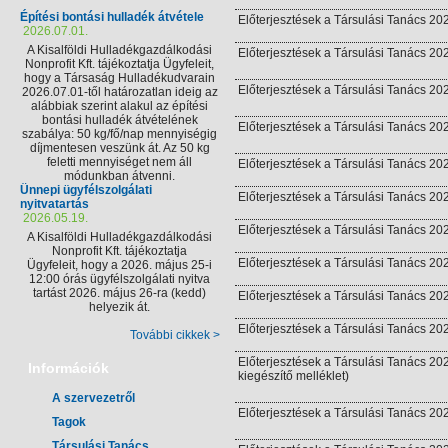
Építési bontási hulladék átvétele
Előterjesztések a Társulási Tanács 202
2026.07.01.
A Kisalföldi Hulladékgazdálkodási
Előterjesztések a Társulási Tanács 202
Nonprofit Kft. tájékoztatja Ügyfeleit,
hogy a Társaság Hulladékudvarain
Előterjesztések a Társulási Tanács 2026
2026.07.01-től határozatlan ideig az
alábbiak szerint alakul az építési
bontási hulladék átvételének
Előterjesztések a Társulási Tanács 2026
szabálya: 50 kg/fő/nap mennyiségig
díjmentesen veszünk át. Az 50 kg
feletti mennyiséget nem áll
Előterjesztések a Társulási Tanács 202
módunkban átvenni.
Ünnepi ügyfélszolgálati
Előterjesztések a Társulási Tanács 2026
nyitvatartás
2026.05.19.
Előterjesztések a Társulási Tanács 202
A Kisalföldi Hulladékgazdálkodási
Nonprofit Kft. tájékoztatja
Előterjesztések a Társulási Tanács 2026
Ügyfeleit, hogy a 2026. május 25-i
12:00 órás ügyfélszolgálati nyitva
tartást 2026. május 26-ra (kedd)
Előterjesztések a Társulási Tanács 202
helyezik át.
Előterjesztések a Társulási Tanács 202
További cikkek >
Előterjesztések a Társulási Tanács 202
Információk
kiegészítő melléklet)
A szervezetről
Előterjesztések a Társulási Tanács 202
Tagok
Társulási Tanács