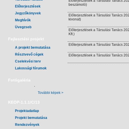
Előterjesztések a Társulási Tanács 202
beszámoló)
Előterjesztések
Jegyzőkönyvek
Előterjesztések a Társulási Tanács 2026
kivonat)
Meghívók
Üvegzseb
Előterjesztések a Társulási Tanács 2
Kft.)
Fejlesztési projekt
Előterjesztések a Társulási Tanács 2026
A projekt bemutatása
Résztvevő cégek
Előterjesztések a Társulási Tanács 2026
Cselekvési terv
Lakossági fórumok
Fotógaléria
További képek >
KEOP-1.1.1/C/13
Projektadatlap
Projekt bemutatása
Rendezvények