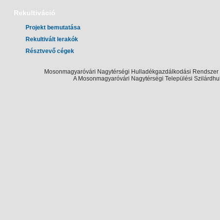
Rekultiváció
Projekt bemutatása
Rekultivált lerakók
Résztvevő cégek
Mosonmagyaróvári Nagytérségi Hulladékgazdálkodási Rendszer Te
A Mosonmagyaróvári Nagytérségi Települési Szilárdhu