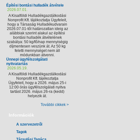
Építési bontási hulladék átvétele
2026.07.01.
A Kisalföldi Hulladékgazdálkodási
Nonprofit Kft. tájékoztatja Ügyfeleit,
hogy a Társaság Hulladékudvarain
2026.07.01-től határozatlan ideig az
alábbiak szerint alakul az építési
bontási hulladék átvételének
szabálya: 50 kg/fő/nap mennyiségig
díjmentesen veszünk át. Az 50 kg
feletti mennyiséget nem áll
módunkban átvenni.
Ünnepi ügyfélszolgálati
nyitvatartás
2026.05.19.
A Kisalföldi Hulladékgazdálkodási
Nonprofit Kft. tájékoztatja
Ügyfeleit, hogy a 2026. május 25-i
12:00 órás ügyfélszolgálati nyitva
tartást 2026. május 26-ra (kedd)
helyezik át.
További cikkek >
Információk
A szervezetről
Tagok
Társulási Tanács