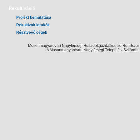
Rekultiváció
Projekt bemutatása
Rekultivált lerakók
Résztvevő cégek
Mosonmagyaróvári Nagytérségi Hulladékgazdálkodási Rendszer Te
A Mosonmagyaróvári Nagytérségi Települési Szilárdhu