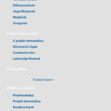
Előterjesztések
Jegyzőkönyvek
Meghívók
Üvegzseb
Fejlesztési projekt
A projekt bemutatása
Résztvevő cégek
Cselekvési terv
Lakossági fórumok
Fotógaléria
További képek >
KEOP-1.1.1/C/13
Projektadatlap
Projekt bemutatása
Rendezvények